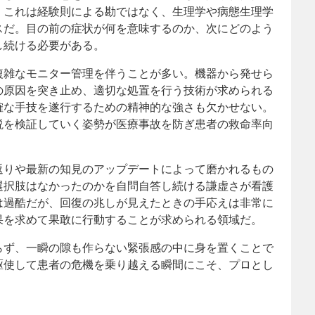
。これは経験則による勘ではなく、生理学や病態生理学
スだ。目の前の症状が何を意味するのか、次にどのよう
し続ける必要がある。
複雑なモニター管理を伴うことが多い。機器から発せら
の原因を突き止め、適切な処置を行う技術が求められる
確な手技を遂行するための精神的な強さも欠かせない。
説を検証していく姿勢が医療事故を防ぎ患者の救命率向
返りや最新の知見のアップデートによって磨かれるもの
選択肢はなかったのかを自問自答し続ける謙虚さが看護
は過酷だが、回復の兆しが見えたときの手応えは非常に
果を求めて果敢に行動することが求められる領域だ。
らず、一瞬の隙も作らない緊張感の中に身を置くことで
駆使して患者の危機を乗り越える瞬間にこそ、プロとし