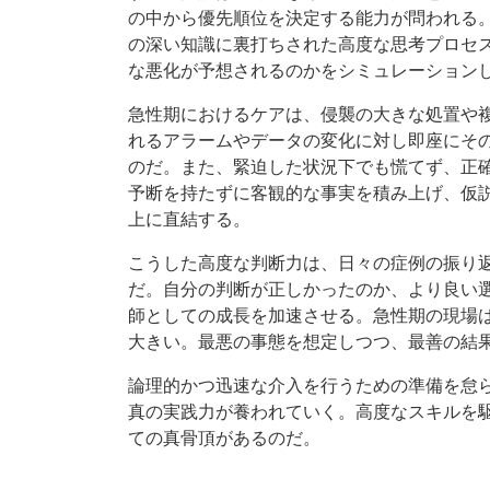
の中から優先順位を決定する能力が問われる
の深い知識に裏打ちされた高度な思考プロセ
な悪化が予想されるのかをシミュレーション
急性期におけるケアは、侵襲の大きな処置や
れるアラームやデータの変化に対し即座にそ
のだ。また、緊迫した状況下でも慌てず、正
予断を持たずに客観的な事実を積み上げ、仮
上に直結する。
こうした高度な判断力は、日々の症例の振り
だ。自分の判断が正しかったのか、より良い
師としての成長を加速させる。急性期の現場
大きい。最悪の事態を想定しつつ、最善の結
論理的かつ迅速な介入を行うための準備を怠
真の実践力が養われていく。高度なスキルを
ての真骨頂があるのだ。