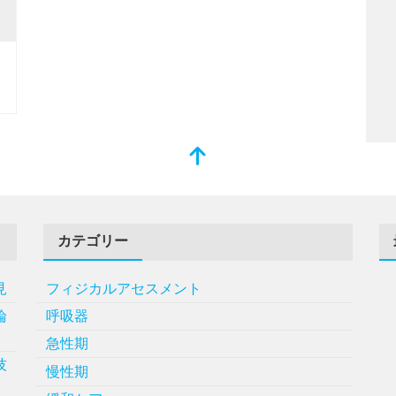
カテゴリー
見
フィジカルアセスメント
論
呼吸器
急性期
技
慢性期