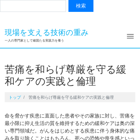
現場を支える技術の重み
ナ
一人の専門家として確固たる実践力を養う
苦痛を和らげ尊厳を守る緩
和ケアの実践と倫理
トップ
苦痛を和らげ尊厳を守る緩和ケアの実践と倫理
命を脅かす疾患に直面した患者やその家族に対し、苦痛を
最小限に抑え生活の質を維持するための緩和ケアは奥の深
い専門領域だ。がんをはじめとする疾患に伴う身体的な痛
みを取り除くことはもちろん、死への恐怖や喪失感といっ