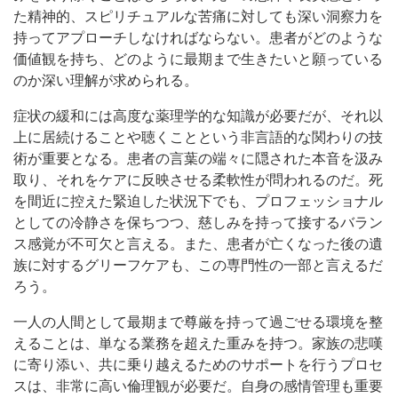
た精神的、スピリチュアルな苦痛に対しても深い洞察力を
持ってアプローチしなければならない。患者がどのような
価値観を持ち、どのように最期まで生きたいと願っている
のか深い理解が求められる。
症状の緩和には高度な薬理学的な知識が必要だが、それ以
上に居続けることや聴くことという非言語的な関わりの技
術が重要となる。患者の言葉の端々に隠された本音を汲み
取り、それをケアに反映させる柔軟性が問われるのだ。死
を間近に控えた緊迫した状況下でも、プロフェッショナル
としての冷静さを保ちつつ、慈しみを持って接するバラン
ス感覚が不可欠と言える。また、患者が亡くなった後の遺
族に対するグリーフケアも、この専門性の一部と言えるだ
ろう。
一人の人間として最期まで尊厳を持って過ごせる環境を整
えることは、単なる業務を超えた重みを持つ。家族の悲嘆
に寄り添い、共に乗り越えるためのサポートを行うプロセ
スは、非常に高い倫理観が必要だ。自身の感情管理も重要